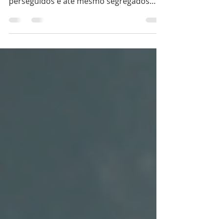
Que não fiquemos tristes, desanimados
nem abatidos quando formos atacados,
perseguidos e até mesmo segregados
pela nossa fé.