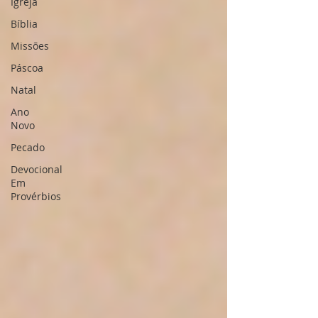
Igreja
Bíblia
Missões
Páscoa
Natal
Ano
Novo
Pecado
Devocional
Em
Provérbios