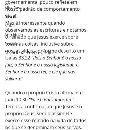
governamental pouco reflete em 
Missões
nosso padrão de comportamento 
atual.
Páscoa
Mas é interessante quando 
Natal
observamos as escrituras e notamos 
Ano Novo
o reinado que Jesus exerce sobre 
todas as coisas, inclusive sobre 
Pecado
nossas vidas, conforme descrito em 
Devocional Em Provérbios
Isaias 33.22
 “Pois o Senhor é o nosso 
juiz, o Senhor é o nosso legislador, o 
Senhor é o nosso rei; é ele que nos 
salvará.”
Quando o próprio Cristo afirma em 
João 10.30 
“Eu e o Pai somos um"
. 
Temos a confirmação que Jesus é o 
próprio Deus, sendo assim Ele 
exerce esse reinado na vida de todos 
os que se denominam seus servos.