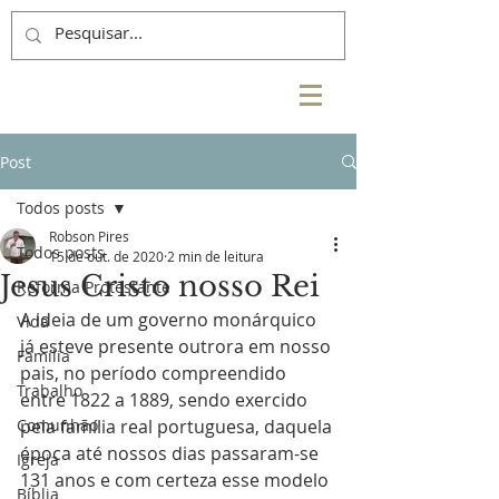
Post
Todos posts
Robson Pires
Todos posts
15 de out. de 2020
2 min de leitura
Jesus Cristo nosso Rei
Reforma Protestante
A ideia de um governo monárquico 
Vida
já esteve presente outrora em nosso 
Família
pais, no período compreendido 
Trabalho
entre 1822 a 1889, sendo exercido 
Comunhão
pela família real portuguesa, daquela 
época até nossos dias passaram-se 
Igreja
131 anos e com certeza esse modelo 
Bíblia