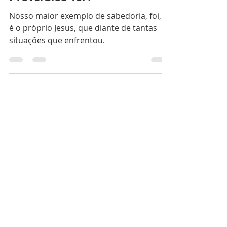
Fernanda Saddi
23 de ago. de 2021
2 min de leitura
Provérbios 18.4
Nosso maior exemplo de sabedoria, foi, e
é o próprio Jesus, que diante de tantas
situações que enfrentou.