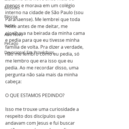
menos e morava em um colégio 
Missões
interno na cidade de São Paulo (sou 
Páscoa
Paranaense). Me lembrei que toda 
Natal
noite antes de me deitar, me 
ajoelhava na beirada da minha cama 
Ano Novo
e pedia para que eu tivesse minha 
Pecado
família de volta. Pra dizer a verdade, 
Devocional Em Provérbios
não me lembro como eu pedia, só 
me lembro que era isso que eu 
pedia. Ao me recordar disso, uma 
pergunta não saía mais da minha 
cabeça:
O QUE ESTAMOS PEDINDO?
Isso me trouxe uma curiosidade a 
respeito dos discípulos que 
andavam com Jesus e fui buscar 