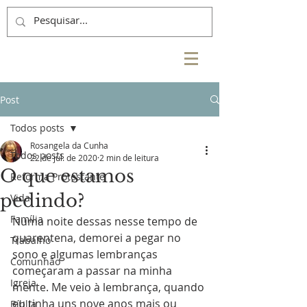
Post
Todos posts
Rosangela da Cunha
Todos posts
22 de jul. de 2020
2 min de leitura
O que estamos
Reforma Protestante
pedindo?
Vida
Família
Numa noite dessas nesse tempo de 
quarentena, demorei a pegar no 
Trabalho
sono e algumas lembranças 
Comunhão
começaram a passar na minha 
Igreja
mente. Me veio à lembrança, quando 
eu tinha uns nove anos mais ou 
Bíblia