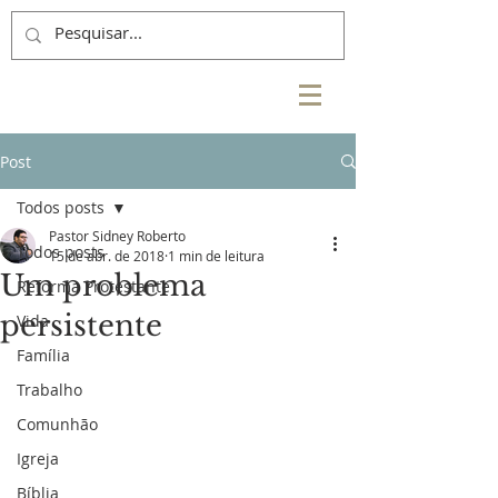
Post
Todos posts
Pastor Sidney Roberto
Todos posts
15 de abr. de 2018
1 min de leitura
Um problema
Reforma Protestante
persistente
Vida
Família
Trabalho
Comunhão
Igreja
Bíblia