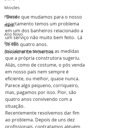
Missões
Páscoa
 Desde que mudamos para o nosso 
apartamento temos um problema 
Natal
em um dos banheiros relacionado a 
Ano Novo
um serviço não muito bem feito.  Lá 
Pecado
se vão quatro anos.
Inicialmente tomamos as medidas 
Devocional Em Provérbios
que a própria construtora sugeriu. 
Aliás, como de costume, o pós venda 
em nosso país nem sempre é 
eficiente, ou melhor, quase nunca.
Parece algo pequeno, corriqueiro, 
mas, pagamos por isso. Pior, são 
quatro anos convivendo com a 
situação.
Recentemente resolvemos dar fim 
ao problema. Depois de uns dez 
profissionais, contratamos alguém 