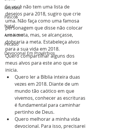
Se você não tem uma lista de 
Missões
desejos para 2018, sugiro que crie 
Páscoa
uma. Não faça como uma famosa 
Natal
personagem que disse não colocar 
uma meta, mas, se alcançasse, 
Ano Novo
dobraria a meta. Estabeleça alvos 
Pecado
para a sua vida em 2018.
Devocional Em Provérbios
Quero compartilhar alguns dos 
meus alvos para este ano que se 
inicia. 
Quero ler a Bíblia inteira duas 
vezes em 2018. Diante de um 
mundo tão caótico em que 
vivemos, conhecer as escrituras 
é fundamental para caminhar 
pertinho de Deus.  
Quero melhorar a minha vida 
devocional. Para isso, precisarei 