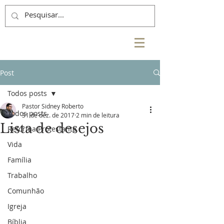
Post
Todos posts
Pastor Sidney Roberto
Todos posts
31 de dez. de 2017
2 min de leitura
Lista de desejos
Reforma Protestante
Vida
Família
Trabalho
Comunhão
Igreja
Bíblia