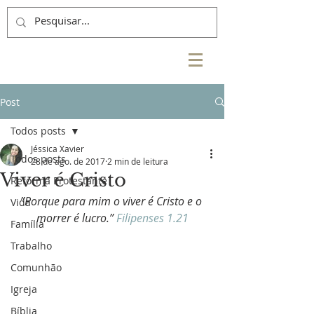
Post
Todos posts
Jéssica Xavier
Todos posts
28 de ago. de 2017
2 min de leitura
Viver é Cristo
Reforma Protestante
”Porque para mim o viver é Cristo e o 
Vida
morrer é lucro.” 
Filipenses 1.21
Família
Trabalho
Comunhão
Igreja
Bíblia