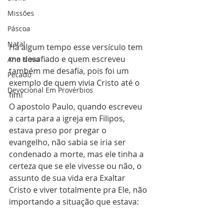
Missões
Páscoa
Natal
Há algum tempo esse versículo tem 
me desafiado e quem escreveu 
Ano Novo
também me desafia, pois foi um 
Pecado
exemplo de quem vivia Cristo até o 
Devocional Em Provérbios
fim!
O apostolo Paulo, quando escreveu 
a carta para a igreja em Filipos, 
estava preso por pregar o 
evangelho, não sabia se iria ser 
condenado a morte, mas ele tinha a 
certeza que se ele vivesse ou não, o 
assunto de sua vida era Exaltar 
Cristo e viver totalmente pra Ele, não 
importando a situação que estava: