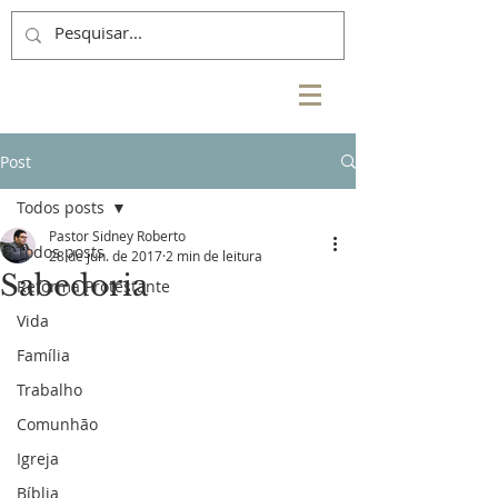
Post
Todos posts
Pastor Sidney Roberto
Todos posts
28 de jun. de 2017
2 min de leitura
Sabedoria
Reforma Protestante
Vida
Família
Trabalho
Comunhão
Igreja
Bíblia