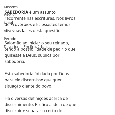
Missões
SABEDORIA
 é um assunto 
Páscoa
recorrente nas escrituras. Nos livros 
Natal
de Provérbios e Eclesiastes temos 
diversas faces desta questão. 
Ano Novo
Pecado
Salomão ao iniciar o seu reinado, 
Devocional Em Provérbios
tendo a possibilidade de pedir o que 
quisesse a Deus, suplica por 
sabedoria. 
Esta sabedoria foi dada por Deus 
para ele discernisse qualquer 
situação diante do povo.
Há diversas definições acerca de 
discernimento. Prefiro a ideia de que 
discernir é separar o certo do 