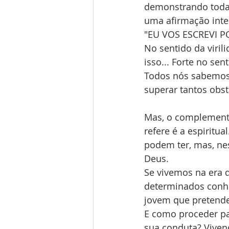
demonstrando toda 
uma afirmação inte
"EU VOS ESCREVI P
No sentido da viril
isso... Forte no s
Todos nós sabemos 
superar tantos obst
Mas, o complemento
refere é a espiritu
podem ter, mas, nes
Deus.
Se vivemos na era 
determinados conhe
jovem que pretende
E como proceder pa
sua conduta? Vivend