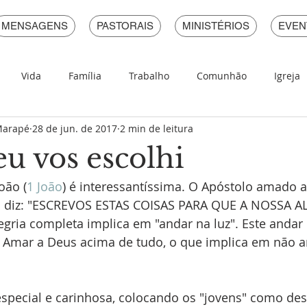
MENSAGENS
PASTORAIS
MINISTÉRIOS
EVEN
Vida
Família
Trabalho
Comunhão
Igreja
 Marapé
28 de jun. de 2017
2 min de leitura
Pecado
Devocional Em Provérbios
eu vos escolhi
oão (
1 João
) é interessantíssima. O Apóstolo amado a
a diz: "ESCREVOS ESTAS COISAS PARA QUE A NOSSA AL
gria completa implica em "andar na luz". Este andar n
m Amar a Deus acima de tudo, o que implica em não 
special e carinhosa, colocando os "jovens" como des