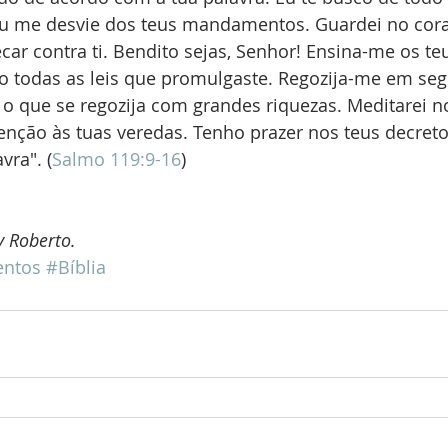
u me desvie dos teus mandamentos. Guardei no cora
car contra ti. Bendito sejas, Senhor! Ensina-me os te
o todas as leis que promulgaste. Regozija-me em segu
 que se regozija com grandes riquezas. Meditarei no
tenção às tuas veredas. Tenho prazer nos teus decret
vra". (
Salmo 119:9-16
)
y Roberto.
ntos
#Bíblia