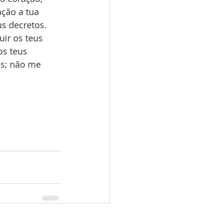
ção a tua 
us decretos. 
ir os teus 
s teus 
os; não me 