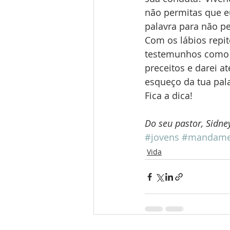
não permitas que e
palavra para não pe
Com os lábios repit
testemunhos como o
preceitos e darei a
esqueço da tua pala
Fica a dica!
Do seu pastor, Sidne
#jovens
#mandame
Vida