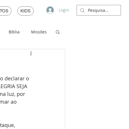
Login
TOS
KIDS
Bíblia
Missões
o declarar o 
EGRIA SEJA 
a luz, por 
amar ao 
taque, 