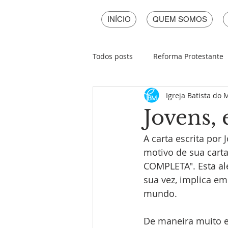
INÍCIO
QUEM SOMOS
Todos posts
Reforma Protestante
Igreja Batista do
Páscoa
Natal
Ano Novo
Jovens, 
A carta escrita por J
motivo de sua cart
COMPLETA". Esta ale
sua vez, implica e
mundo.
De maneira muito e