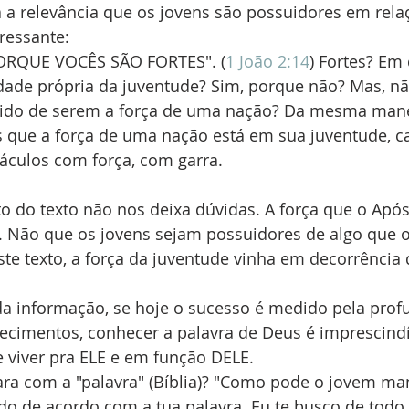
a relevância que os jovens são possuidores em relaç
ressante:
ORQUE VOCÊS SÃO FORTES". (
1 João 2:14
) Fortes? Em
idade própria da juventude? Sim, porque não? Mas, n
entido de serem a força de uma nação? Da mesma mane
que a força de uma nação está em sua juventude, c
áculos com força, com garra.
 do texto não nos deixa dúvidas. A força que o Apóst
al. Não que os jovens sejam possuidores de algo que 
te texto, a força da juventude vinha em decorrência 
da informação, se hoje o sucesso é medido pela prof
cimentos, conhecer a palavra de Deus é imprescindí
 viver pra ELE e em função DELE.
ra com a "palavra" (Bíblia)? "Como pode o jovem man
o de acordo com a tua palavra. Eu te busco de todo 