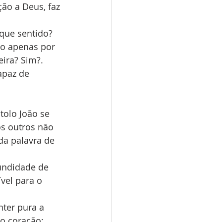
ão a Deus, faz 
 que sentido? 
ão apenas por 
ira? Sim?. 
apaz de 
olo João se 
os outros não 
da palavra de 
undidade de 
vel para o 
ter pura a 
o coração; 