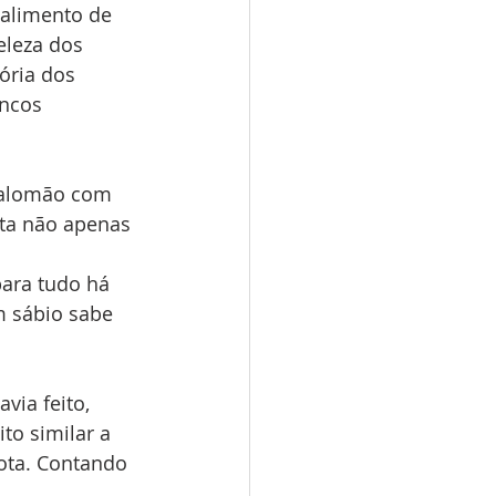
 alimento de 
eleza dos 
ória dos 
ncos 
Salomão com 
rta não apenas 
ara tudo há 
 sábio sabe 
ia feito, 
to similar a 
ota. Contando 