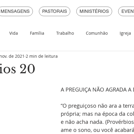
MENSAGENS
PASTORAIS
MINISTÉRIOS
EVEN
Vida
Família
Trabalho
Comunhão
Igreja
nov. de 2021
2 min de leitura
Pecado
Devocional Em Provérbios
ios 20
A PREGUIÇA NÃO AGRADA A 
“O preguiçoso não ara a terr
própria; mas na época da col
e não acha nada. (Provérbios
ame o sono, ou você acabará