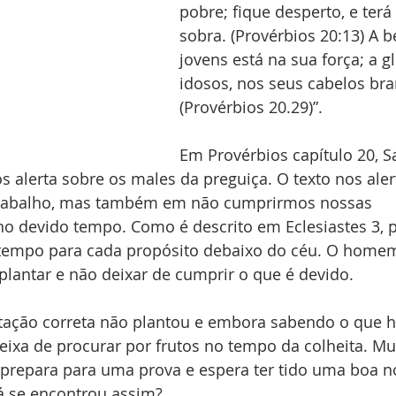
pobre; fique desperto, e terá
sobra. (Provérbios 20:13) A b
jovens está na sua força; a gl
idosos, nos seus cabelos bra
(Provérbios 20.29)”.
Em Provérbios capítulo 20, 
s alerta sobre os males da preguiça. O texto nos ale
 trabalho, mas também em não cumprirmos nossas 
no devido tempo. Como é descrito em Eclesiastes 3, p
tempo para cada propósito debaixo do céu. O homem
 plantar e não deixar de cumprir o que é devido.
tação correta não plantou e embora sabendo o que hav
ixa de procurar por frutos no tempo da colheita. Mui
prepara para uma prova e espera ter tido uma boa n
já se encontrou assim?