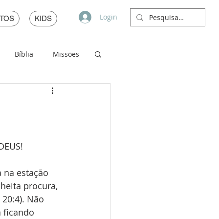
Login
TOS
KIDS
Bíblia
Missões
DEUS!
a na estação 
heita procura, 
 20:4). Não 
 ficando 