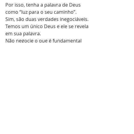
Por isso, tenha a palavra de Deus 
como “luz para o seu caminho”.
Sim, são duas verdades inegociáveis. 
Temos um único Deus e ele se revela 
em sua palavra. 
Não negocie o que é fundamental 
em sua fé.
#bíblico
#bíblia
#Bíblia
#verdade
#Palavra
Posts recentes
Ver tudo