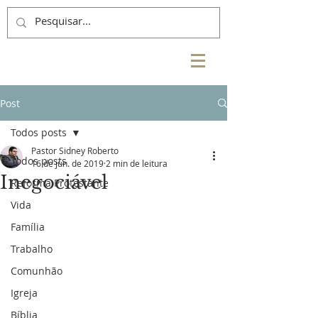
Post
Todos posts
Pastor Sidney Roberto
Todos posts
16 de jun. de 2019
2 min de leitura
Inegociável
Reforma Protestante
Vida
Família
Trabalho
Comunhão
Igreja
Bíblia