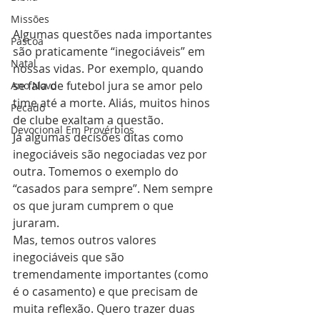
Missões
Algumas questões nada importantes 
Páscoa
são praticamente “inegociáveis” em 
Natal
nossas vidas. Por exemplo, quando 
se fala de futebol jura se amor pelo 
Ano Novo
time até a morte. Aliás, muitos hinos 
Pecado
de clube exaltam a questão. 
Devocional Em Provérbios
Já algumas decisões ditas como 
inegociáveis são negociadas vez por 
outra. Tomemos o exemplo do 
“casados para sempre”. Nem sempre 
os que juram cumprem o que 
juraram.
Mas, temos outros valores 
inegociáveis que são 
tremendamente importantes (como 
é o casamento) e que precisam de 
muita reflexão. Quero trazer duas 