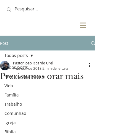
Post
Todos posts
Pastor João Ricardo Urel
Todos posts
7 de out. de 2018
2 min de leitura
Precisamos orar mais
Reforma Protestante
Vida
Família
Trabalho
Comunhão
Igreja
Bíblia