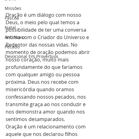
Missões
Oração é um diálogo com nosso 
Páscoa
Deus, o meio pelo qual temos a 
Natal
possibilidade de ter uma conversa 
intima com o Criador do Universo e 
Ano Novo
Redentor das nossas vidas. No 
Pecado
momento de oração podemos abrir 
Devocional Em Provérbios
nosso coração, muito mais 
profundamente do que faríamos 
com qualquer amigo ou pessoa 
próxima. Deus nos recebe com 
misericórdia quando oramos 
confessando nossos pecados, nos 
transmite graça ao nos conduzir e 
nos demonstra amor quando nos 
sentimos desamparados. 
Oração é um relacionamento com 
aquele que nos declarou filhos 