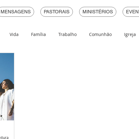
MENSAGENS
PASTORAIS
MINISTÉRIOS
EVEN
Vida
Família
Trabalho
Comunhão
Igreja
Pecado
Devocional Em Provérbios
eitura