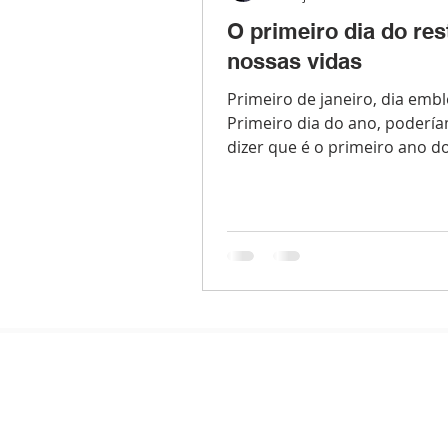
O primeiro dia do res
nossas vidas
Primeiro de janeiro, dia emb
Primeiro dia do ano, poderí
dizer que é o primeiro ano d
de nossas vidas. Primeiro dia.
SOBRE NÓS
Nossa igreja é a sua igreja. Existimos para
glorificarmos a Deus juntos.