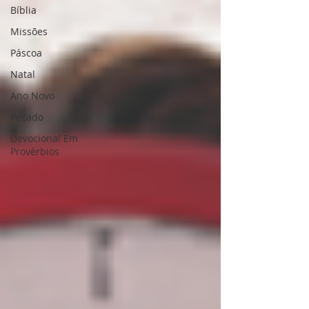
Bíblia
Missões
Páscoa
Natal
Ano Novo
Pecado
Devocional Em
Provérbios