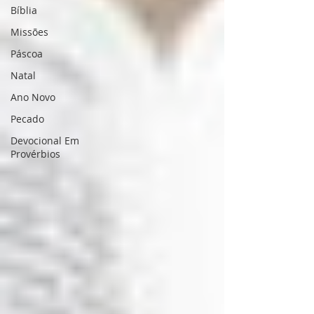
Bíblia
Missões
Páscoa
Natal
Ano Novo
Pecado
Devocional Em
Provérbios