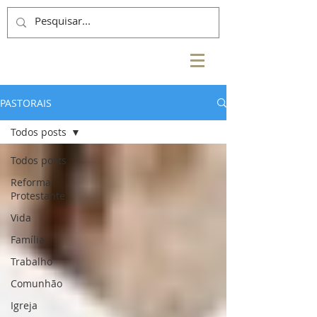
PASTORAIS
Todos posts
Todos posts
Reforma
Protestante
Vida
Família
Trabalho
Comunhão
Igreja