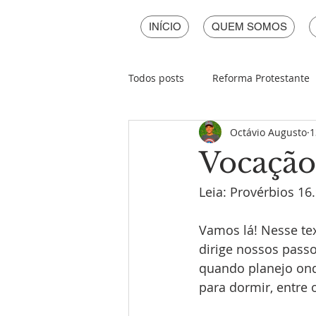
INÍCIO
QUEM SOMOS
Todos posts
Reforma Protestante
Octávio Augusto
1
Páscoa
Natal
Ano Novo
Vocação
Leia: Provérbios 16
Vamos lá! Nesse te
dirige nossos passo
quando planejo ond
para dormir, entre