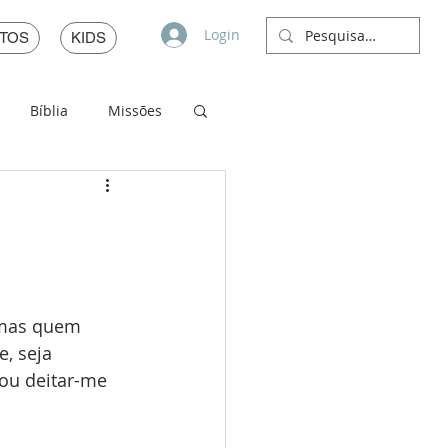
Login
TOS
KIDS
Bíblia
Missões
 mas quem 
, seja 
ou deitar-me 