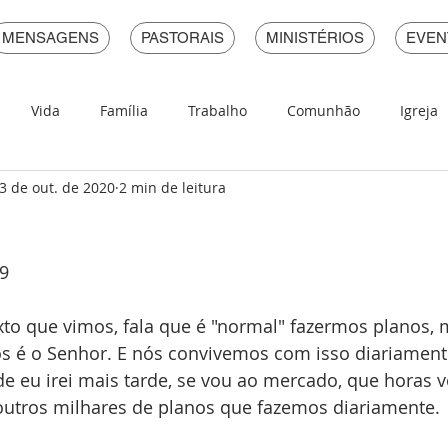
MENSAGENS
PASTORAIS
MINISTÉRIOS
EVEN
Vida
Família
Trabalho
Comunhão
Igreja
3 de out. de 2020
2 min de leitura
Pecado
Devocional Em Provérbios
.9
xto que vimos, fala que é "normal" fazermos planos,
s é o Senhor. E nós convivemos com isso diariamente
e eu irei mais tarde, se vou ao mercado, que horas v
 outros milhares de planos que fazemos diariamente.