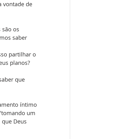
a vontade de 
 são os 
emos saber 
so partilhar o 
eus planos?
saber que 
amento íntimo 
 "tomando um 
o que Deus 