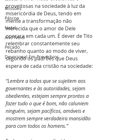
proveitosas na sociedade à luz da 
Missões
misericórdia de Deus, tendo em 
Páscoa
mente a transformação não 
Natal
merecida que o amor de Dele 
operara em cada um. É dever de Tito 
Ano Novo
relembrar constantemente seu 
Pecado
rebanho quanto ao modo de viver, 
Devocional Em Provérbios
segundo os padrões que Deus 
espera de cada cristão na sociedade:
“Lembre a todos que se sujeitem aos 
governantes e às autoridades, sejam 
obedientes, estejam sempre prontos a 
fazer tudo o que é bom, não caluniem 
ninguém, sejam pacíficos, amáveis e 
mostrem sempre verdadeira mansidão 
para com todos os homens.”