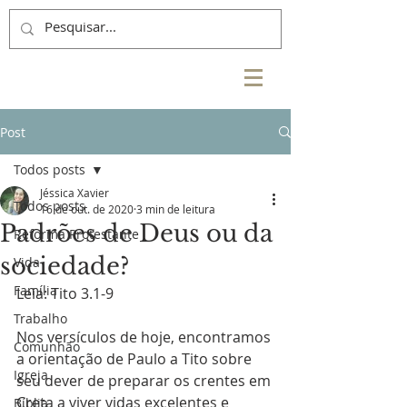
Post
Todos posts
Jéssica Xavier
Todos posts
16 de out. de 2020
3 min de leitura
Padrões de Deus ou da
Reforma Protestante
sociedade?
Vida
Família
Leia: Tito 3.1-9
Trabalho
Nos versículos de hoje, encontramos 
Comunhão
a orientação de Paulo a Tito sobre 
Igreja
seu dever de preparar os crentes em 
Creta a viver vidas excelentes e 
Bíblia