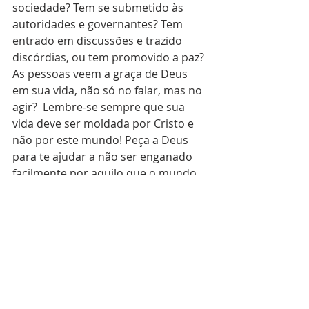
sociedade? Tem se submetido às 
autoridades e governantes? Tem 
entrado em discussões e trazido 
discórdias, ou tem promovido a paz? 
As pessoas veem a graça de Deus 
em sua vida, não só no falar, mas no 
agir?  Lembre-se sempre que sua 
vida deve ser moldada por Cristo e 
não por este mundo! Peça a Deus 
para te ajudar a não ser enganado 
facilmente por aquilo que o mundo 
diz, mas firmado na Palavra e que 
todos vejam Cristo em sua vida!
Deus
padrões
sociedade
Vida
Pecado