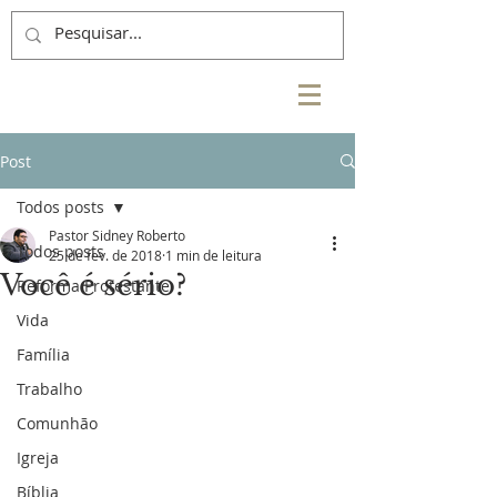
Post
Todos posts
Pastor Sidney Roberto
Todos posts
25 de fev. de 2018
1 min de leitura
Você é sério?
Reforma Protestante
Vida
Família
Trabalho
Comunhão
Igreja
Bíblia