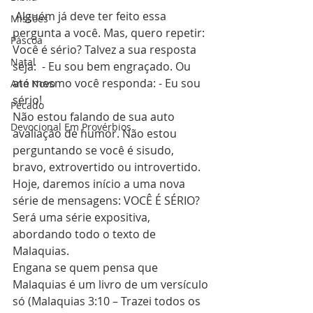
 Alguém já deve ter feito essa 
Missões
pergunta a você. Mas, quero repetir: 
Páscoa
Você é sério? Talvez a sua resposta 
Natal
seja:  - Eu sou bem engraçado. Ou 
até mesmo você responda: - Eu sou 
Ano Novo
sério!
Pecado
Não estou falando de sua auto 
Devocional Em Provérbios
avaliação de humor. Não estou 
perguntando se você é sisudo, 
bravo, extrovertido ou introvertido.
Hoje, daremos início a uma nova 
série de mensagens: VOCÊ É SÉRIO?  
Será uma série expositiva, 
abordando todo o texto de 
Malaquias.
Engana se quem pensa que 
Malaquias é um livro de um versículo 
só (Malaquias 3:10 – Trazei todos os 