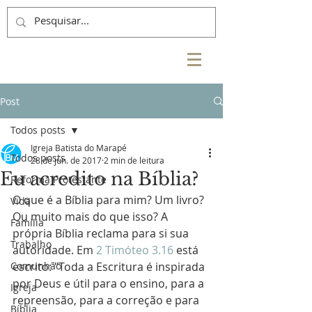
Post
Todos posts
Igreja Batista do Marapé
Todos posts
28 de jun. de 2017
2 min de leitura
Eu acredito na Bíblia?
Reforma Protestante
O que é a Bíblia para mim? Um livro? 
Vida
Ou muito mais do que isso? A 
Família
própria Bíblia reclama para si sua 
Trabalho
autoridade. Em 
2 Timóteo 3.16
 está 
Comunhão
escrito: "Toda a Escritura é inspirada 
por Deus e útil para o ensino, para a 
Igreja
repreensão, para a correção e para 
Bíblia