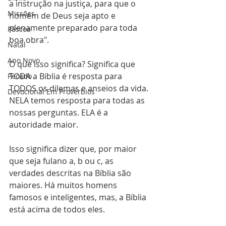
a instrução na justiça, para que o 
Missões
homem de Deus seja apto e 
plenamente preparado para toda 
Páscoa
boa obra".
Natal
Ano Novo
O que isso significa? Significa que 
TODA a Bíblia é resposta para 
Pecado
TODOS os dilemas e anseios da vida. 
Devocional Em Provérbios
NELA temos resposta para todas as 
nossas perguntas. ELA é a 
autoridade maior.
Isso significa dizer que, por maior 
que seja fulano a, b ou c, as 
verdades descritas na Bíblia são 
maiores. Há muitos homens 
famosos e inteligentes, mas, a Bíblia 
está acima de todos eles.