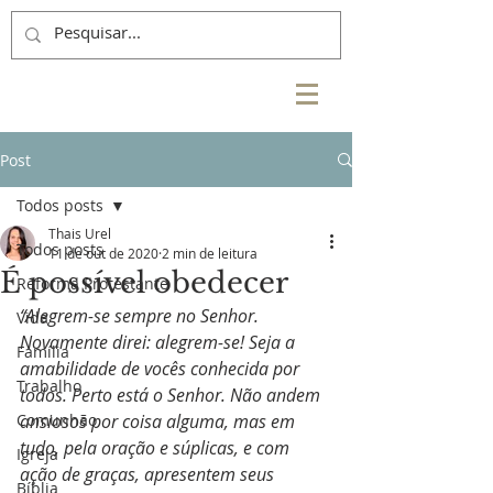
Post
Todos posts
Thais Urel
Todos posts
11 de out de 2020
2 min de leitura
É possível obedecer
Reforma Protestante
“Alegrem-se sempre no Senhor. 
Vida
Novamente direi: alegrem-se! Seja a 
Família
amabilidade de vocês conhecida por 
Trabalho
todos. Perto está o Senhor. Não andem 
Comunhão
ansiosos por coisa alguma, mas em 
tudo, pela oração e súplicas, e com 
Igreja
ação de graças, apresentem seus 
Bíblia