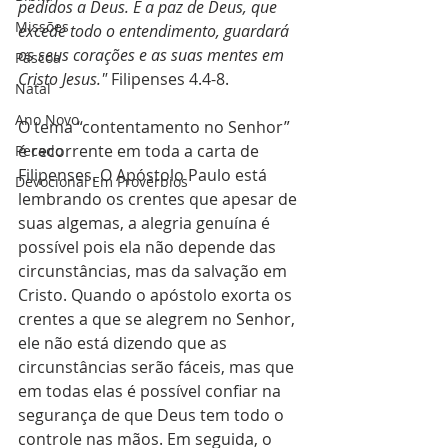
pedidos a Deus. E a paz de Deus, que 
Missões
excede todo o entendimento, guardará 
os seus corações e as suas mentes em 
Páscoa
Cristo Jesus." 
Filipenses 4.4-8.
Natal
Ano Novo
O tema “contentamento no Senhor” 
é recorrente em toda a carta de 
Pecado
Filipenses. O Apóstolo Paulo está 
Devocional Em Provérbios
lembrando os crentes que apesar de 
suas algemas, a alegria genuína é 
possível pois ela não depende das 
circunstâncias, mas da salvação em 
Cristo. Quando o apóstolo exorta os 
crentes a que se alegrem no Senhor, 
ele não está dizendo que as 
circunstâncias serão fáceis, mas que 
em todas elas é possível confiar na 
segurança de que Deus tem todo o 
controle nas mãos. Em seguida, o 